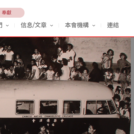
奉獻
門
信息/文章
本會機構
連結