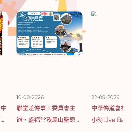
10-08-2026
22-08-2026
辦中
聯堂差傳事工委員會主
中華傳道會祐寧
寧
辦，盛福堂及鳳山聖恩堂
小時Live Ba
設有
合辦暑期台灣短宣
會，用音樂陪