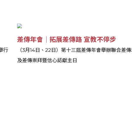
差傳年會｜拓展差傳路 宣教不停步
舉行
（3月14日、22日）第十三屆差傳年會舉辦聯合差
及差傳崇拜暨信心認獻主日