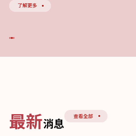
總會
政策文件
了解更多
堂會
信息/文章
信息文章
學校
本會機構
社會服務
連結
最新
查看全部
消息