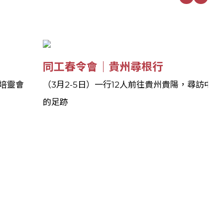
同工春令會｜貴州尋根行
傳培靈會
（3月2-5日）一行12人前往貴州貴陽，尋訪中
的足跡