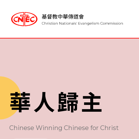
董事會
主頁
特別顧問
授職委員會
聯絡我們
聯堂差傳事工委員會
歷史
教育事工委員會
簡介
信仰
華人歸主
青年事工委員會
最新消息
傳道同工部
活動
最新活動花絮
恩光長者鄰舍中心執行委員會
Chinese Winning Chinese for Christ
事工部門
檔案室